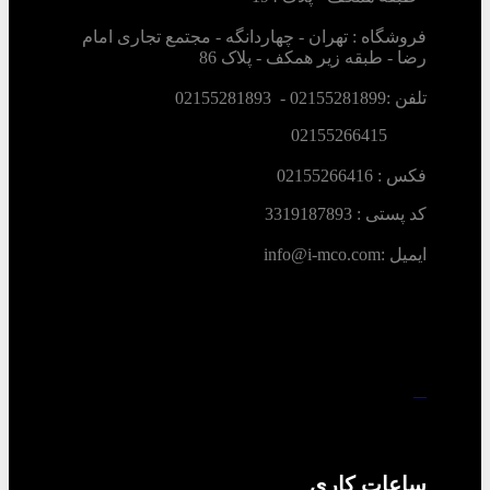
فروشگاه : تهران - چهاردانگه - مجتمع تجاری امام
رضا - طبقه زیر همکف - پلاک 86
تلفن :02155281899 - 02155281893
02155266415
فکس :‌ 02155266416
کد پستی : 3319187893
ایمیل :‌info@i-mco.com
ساعات کاری