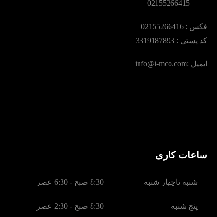
02155266415
فکس :‌ 02155266416
کد پستی : 3319187893
ایمیل :‌info@i-mco.com
ساعات کاری
شنبه تاچهار شنبه
8:30 صبح - 6:30 عصر
پنج شنبه
8:30 صبح - 2:30 عصر