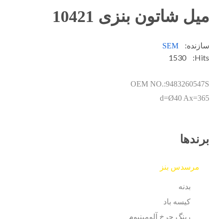
میل شاتون بنزی 10421
سازنده:
SEM
1530
Hits:
OEM NO.:9483260547S
d=Ø40 Ax=365
برندها
مرسدس بنز
بدنه
کیسه باد
رینگ چرخ آلومینیوم