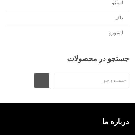
ایویکو
داف
ایسوزو
جستجو در محصولات
درباره ما