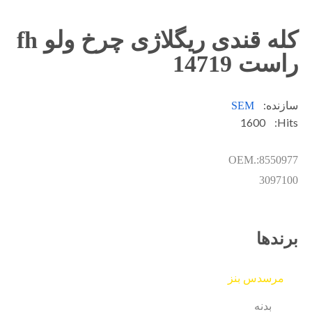
کله قندی ریگلاژی چرخ ولو fh
راست 14719
سازنده:
SEM
1600
Hits:
OEM.:8550977
3097100
برندها
مرسدس بنز
بدنه