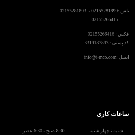
تلفن :02155281899 - 02155281893
02155266415
فکس :‌ 02155266416
کد پستی : 3319187893
ایمیل :‌info@i-mco.com
ساعات کاری
شنبه تاچهار شنبه
8:30 صبح - 6:30 عصر