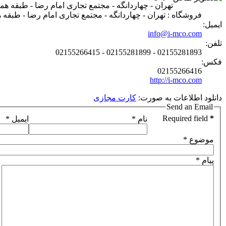
تهران - چهاردانگه - مجتمع تجاری امام رضا - طبقه همکف 
فروشگاه : تهران - چهاردانگه - مجتمع تجاری امام رضا - طبقه هم
ایمیل:
info@i-mco.com
تلفن:
02155281893 - 02155281899 - 02155266415
فکس:
02155266416
http://i-mco.com
دانلود اطلاعات به صورت:
کارت مجازی
Send an Email
Required field
*
نام
*
ایمیل
*
موضوع
*
پیام
*