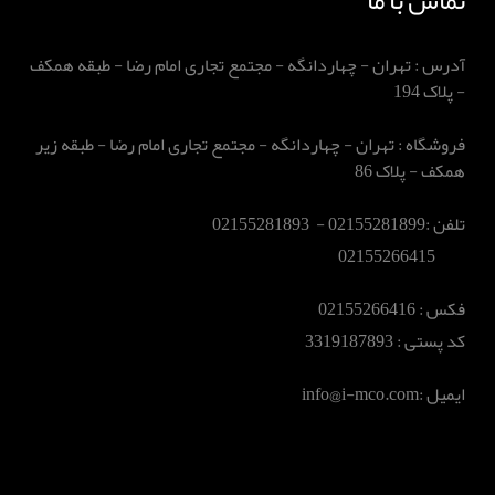
آدرس : تهران - چهاردانگه - مجتمع تجاری امام رضا - طبقه همکف
- پلاک 194
فروشگاه : تهران - چهاردانگه - مجتمع تجاری امام رضا - طبقه زیر
همکف - پلاک 86
تلفن :02155281899 - 02155281893
02155266415
فکس :‌ 02155266416
کد پستی : 3319187893
ایمیل :‌info@i-mco.com