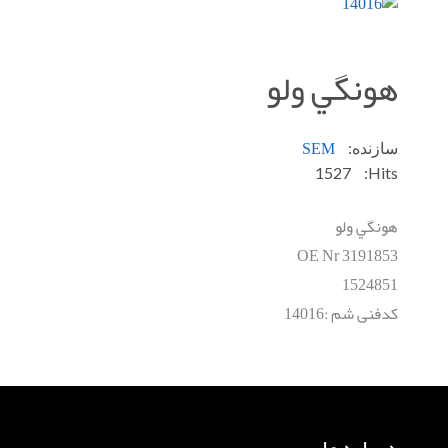
هونگي ولو
SEM
سازنده:
1527
Hits:
هونگي ولو
OE Nr
3191853
1524851
کدفنی شم :14016
درباره ما