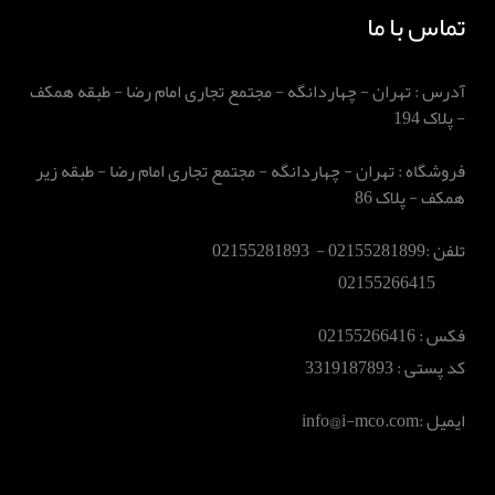
تماس با ما
آدرس : تهران - چهاردانگه - مجتمع تجاری امام رضا - طبقه همکف
- پلاک 194
فروشگاه : تهران - چهاردانگه - مجتمع تجاری امام رضا - طبقه زیر
همکف - پلاک 86
تلفن :02155281899 - 02155281893
02155266415
فکس :‌ 02155266416
کد پستی : 3319187893
ایمیل :‌info@i-mco.com