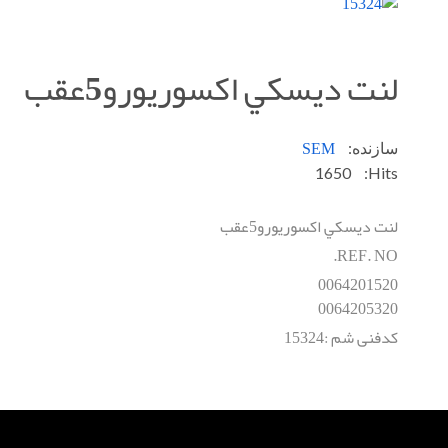
لنت ديسکي اکسوريورو5عقب
SEM
سازنده:
1650
Hits:
لنت ديسکي اکسوريورو5عقب
REF. NO.
0064201520
0064205320
کدفنی شم :15324