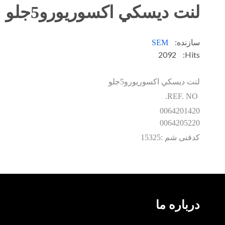
لنت ديسکي اکسوريورو5جلو
سازنده:
SEM
2092
Hits:
لنت ديسکي اکسوريورو5جلو
REF. NO.
0064201420
0064205220
کدفنی شم :15325
درباره ما