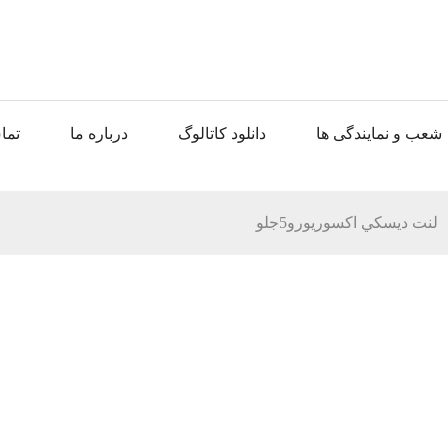
شعب و نمایندگی ها
دانلود کاتالوگ
درباره ما
تما
لنت ديسکي اکسوريورو5جلو