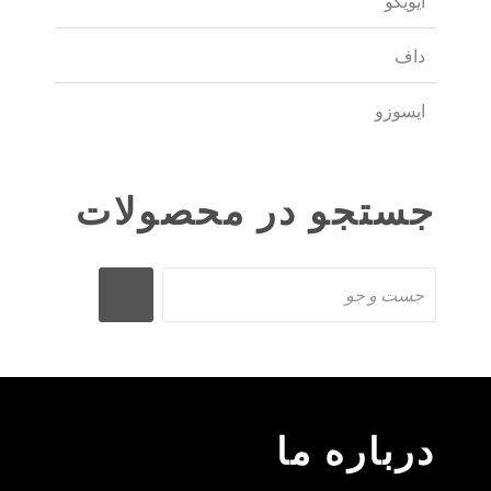
ایویکو
داف
ایسوزو
جستجو در محصولات
درباره ما