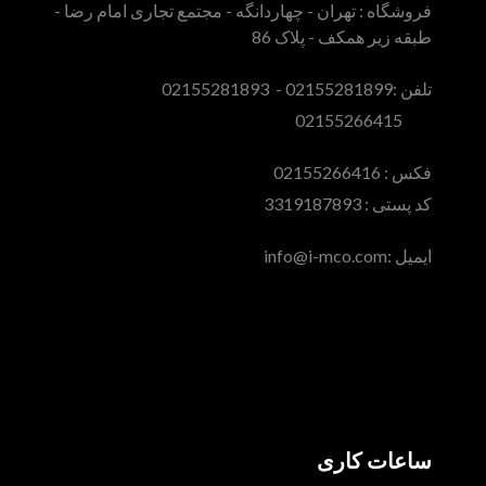
فروشگاه : تهران - چهاردانگه - مجتمع تجاری امام رضا -
طبقه زیر همکف - پلاک 86
تلفن :02155281899 - 02155281893
02155266415
فکس :‌ 02155266416
کد پستی : 3319187893
ایمیل :‌info@i-mco.com
ساعات کاری