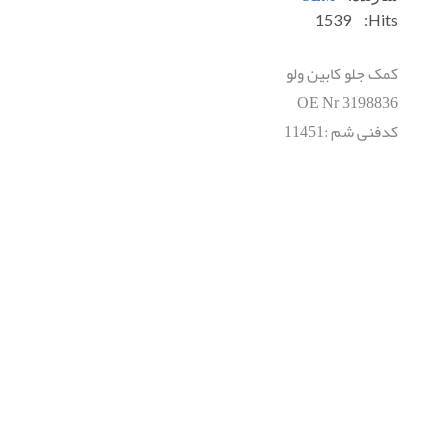
1539
Hits:
کمک جلو کابين ولو
OE Nr
3198836
کدفنی شم :11451