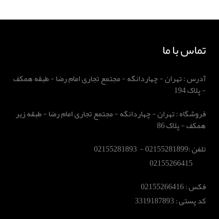
تماس با ما
آدرس : تهران - چهاردانگه - مجتمع تجاری امام رضا - طبقه همکف
- پلاک 194
فروشگاه : تهران - چهاردانگه - مجتمع تجاری امام رضا - طبقه زیر
همکف - پلاک 86
تلفن :02155281899 - 02155281893
02155266415
فکس :‌ 02155266416
کد پستی : 3319187893