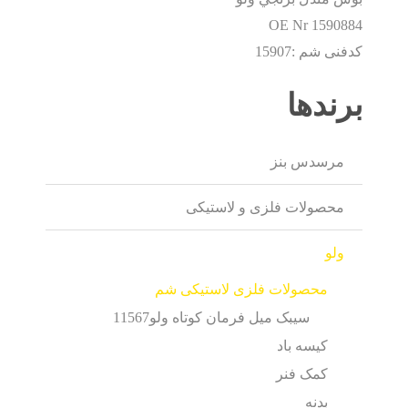
OE Nr
1590884
کدفنی شم :15907
برندها
مرسدس بنز
محصولات فلزی و لاستیکی
ولو
محصولات فلزی لاستیکی شم
سيبک ميل فرمان کوتاه ولو11567
کیسه باد
کمک فنر
بدنه