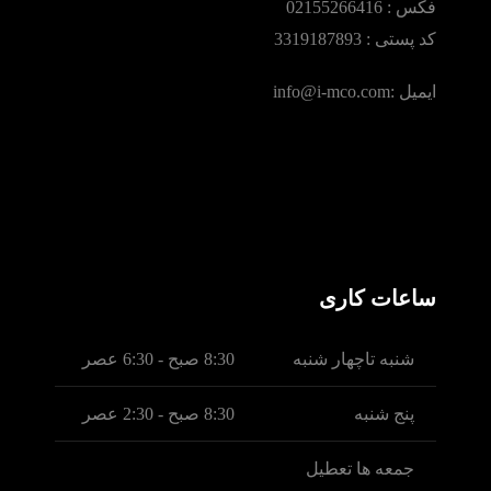
فکس :‌ 02155266416
کد پستی : 3319187893
ایمیل :‌info@i-mco.com
ساعات کاری
شنبه تاچهار شنبه
8:30 صبح - 6:30 عصر
پنج شنبه
8:30 صبح - 2:30 عصر
جمعه ها تعطیل